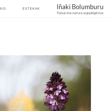
Iñaki Bolumburu
BIO
ESTEKAK
Paisai eta natura argazkigintza